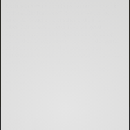
Nach seiner Wahl zum Papst kommentierte die
Zeitung „Die Tagespost“: Benedikt XVI. verkörpere
jene intellektuelle Tiefenschärfe, die in der
Oberflächlichkeit unserer Tage dringend
gebraucht werde. Der folgende Beitrag belegt
genau dies. Er zeigt einen Theologen, der seiner
Zeit voraus ist, weil er dem Zeitgeist nicht
hinterherläuft. Mehr noch: Er dokumentiert, dass
Ratzinger inmitten all der dramatischen
Verwerfungen und Zusammenbrüche, die er
kommen sah, bereits das Neue und Tragende im
Blick hat. Wer wissen will, wo das zu finden ist,
kann es bei Ratzinger/Benedikt XVI. nachlesen.