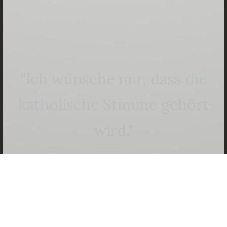
"Ich
wünsche
mir,
dass
die
katholische
Stimme
gehört
wird."
Benedikt-Anliegen fördern