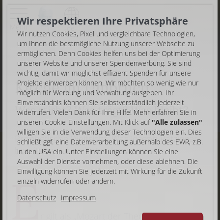
Wir respektieren Ihre Privatsphäre
Menü
-de-
Wir nutzen Cookies, Pixel und vergleichbare Technologien,
um Ihnen die bestmögliche Nutzung unserer Webseite zu
ermöglichen. Denn Cookies helfen uns bei der Optimierung
unserer Website und unserer Spendenwerbung. Sie sind
wichtig, damit wir möglichst effizient Spenden für unsere
Kirche im Umbruch
Projekte einwerben können. Wir möchten so wenig wie nur
möglich für Werbung und Verwaltung ausgeben. Ihr
Einverständnis können Sie selbstverständlich jederzeit
Was stirbt? Was trägt? Was bleibt?
widerrufen. Vielen Dank für Ihre Hilfe! Mehr erfahren Sie in
unseren Cookie-Einstellungen. Mit Klick auf
"Alle zulassen"
willigen Sie in die Verwendung dieser Technologien ein. Dies
Prophetische Weitsicht: Was Joseph Ratzinger
schließt ggf. eine Datenverarbeitung außerhalb des EWR, z.B.
bereits vor Jahrzehnten kommen sah
in den USA ein. Unter Einstellungen können Sie eine
Auswahl der Dienste vornehmen, oder diese ablehnen. Die
Einwilligung können Sie jederzeit mit Wirkung für die Zukunft
E
einzeln widerrufen oder ändern.
Datenschutz
Impressum
r gilt als „Mozart der Theologie“. Und er