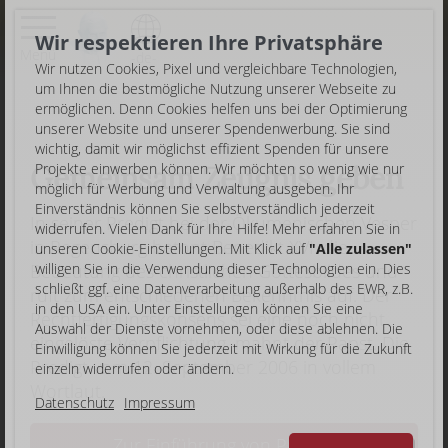
Wir respektieren Ihre Privatsphäre
Menü
-de-
Wir nutzen Cookies, Pixel und vergleichbare Technologien,
um Ihnen die bestmögliche Nutzung unserer Webseite zu
ermöglichen. Denn Cookies helfen uns bei der Optimierung
unserer Website und unserer Spendenwerbung. Sie sind
wichtig, damit wir möglichst effizient Spenden für unsere
Gemeinsam Zeugnis geben
Projekte einwerben können. Wir möchten so wenig wie nur
möglich für Werbung und Verwaltung ausgeben. Ihr
Einverständnis können Sie selbstverständlich jederzeit
In seiner Predigt bei der Ökumenischen Vesper
widerrufen. Vielen Dank für Ihre Hilfe! Mehr erfahren Sie in
in Regensburg betont Benedikt XVI. die
unseren Cookie-Einstellungen. Mit Klick auf
"Alle zulassen"
Bedeutung des christlichen Gottesbildes und
willigen Sie in die Verwendung dieser Technologien ein. Dies
schließt ggf. eine Datenverarbeitung außerhalb des EWR, z.B.
ruft zum entschiedenen Bekenntnis auf. Der
in den USA ein. Unter Einstellungen können Sie eine
Rechtfertigungskonsens sei eine noch nicht
Auswahl der Dienste vornehmen, oder diese ablehnen. Die
eingelöste Verpflichtung, mahnt der Papst. Die
Einwilligung können Sie jederzeit mit Wirkung für die Zukunft
Predigt vom 12. September 2006 in vollem
einzeln widerrufen oder ändern.
Wortlaut.
Datenschutz
Impressum
Zur Einführung von Professor Dr.