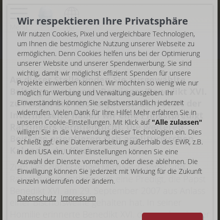
Wir respektieren Ihre Privatsphäre
Menü
-de-
Wir nutzen Cookies, Pixel und vergleichbare Technologien,
um Ihnen die bestmögliche Nutzung unserer Webseite zu
ermöglichen. Denn Cookies helfen uns bei der Optimierung
unserer Website und unserer Spendenwerbung. Sie sind
wichtig, damit wir möglichst effizient Spenden für unsere
An dieser Stelle finden Sie ausgewählte
Projekte einwerben können. Wir möchten so wenig wie nur
Beiträge von Joseph Ratzinger/Benedikt XVI.
möglich für Werbung und Verwaltung ausgeben. Ihr
zu Festen des Kirchenjahres. Zum Start der
Einverständnis können Sie selbstverständlich jederzeit
widerrufen. Vielen Dank für Ihre Hilfe! Mehr erfahren Sie in
Internetseite haben wir eine
Pfingstpredigt
unseren Cookie-Einstellungen. Mit Klick auf
"Alle zulassen"
Ratzingers
veröffentlicht.
Die weiteren
willigen Sie in die Verwendung dieser Technologien ein. Dies
Beiträge orientieren sich am liturgischen
schließt ggf. eine Datenverarbeitung außerhalb des EWR, z.B.
Kalender der Kirche.
in den USA ein. Unter Einstellungen können Sie eine
Auswahl der Dienste vornehmen, oder diese ablehnen. Die
Zum Fest der Erzengel Michael, Gabriel und
Einwilligung können Sie jederzeit mit Wirkung für die Zukunft
Rafael dokumentieren wir eine Predigt, die Papst
einzeln widerrufen oder ändern.
Benedikt XVI. am 29. September 2007 aus Anlass
Datenschutz
Impressum
einer Bischofsweihe gehalten hat. In seiner
Homilie erinnerte Benedikt XVI. daran, dass in der