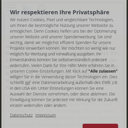
Wir respektieren Ihre Privatsphäre
Menü
-de-
Wir nutzen Cookies, Pixel und vergleichbare Technologien,
um Ihnen die bestmögliche Nutzung unserer Webseite zu
ermöglichen. Denn Cookies helfen uns bei der Optimierung
unserer Website und unserer Spendenwerbung. Sie sind
wichtig, damit wir möglichst effizient Spenden für unsere
An dieser Stelle finden Sie ausgewählte
Projekte einwerben können. Wir möchten so wenig wie nur
Beiträge von Joseph Ratzinger/Benedikt XVI.
möglich für Werbung und Verwaltung ausgeben. Ihr
zu Festen des Kirchenjahres. Zum Start der
Einverständnis können Sie selbstverständlich jederzeit
widerrufen. Vielen Dank für Ihre Hilfe! Mehr erfahren Sie in
Internetseite haben wir eine
Pfingstpredigt
unseren Cookie-Einstellungen. Mit Klick auf
"Alle zulassen"
Ratzingers
veröffentlicht.
Die weiteren
willigen Sie in die Verwendung dieser Technologien ein. Dies
Beiträge orientieren sich am liturgischen
schließt ggf. eine Datenverarbeitung außerhalb des EWR, z.B.
Kalender der Kirche.
in den USA ein. Unter Einstellungen können Sie eine
Auswahl der Dienste vornehmen, oder diese ablehnen. Die
Zum Fest Kreuzerhöhung am 14. September
Einwilligung können Sie jederzeit mit Wirkung für die Zukunft
dokumentieren wir eine Ansprache, die Papst
einzeln widerrufen oder ändern.
Benedikt XVI. am 14. September 2011 bei einer
Datenschutz
Impressum
Generalaudienz gehalten hat. In seiner Katechese
widmete sich der Heilige Vater Psalm 22. Seine