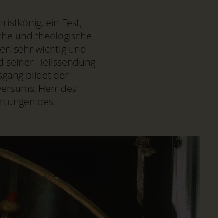
istkönig, ein Fest,
ische und theologische
ien sehr wichtig und
nd seiner Heilssendung
sgang bildet der
versums, Herr des
artungen des