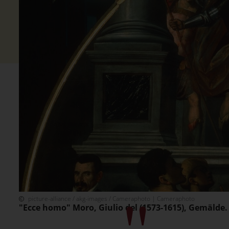
picture-alliance / akg-images / Cameraphoto | Cameraphoto
"Ecce homo" Moro, Giulio del (1573-1615), Gemälde. 