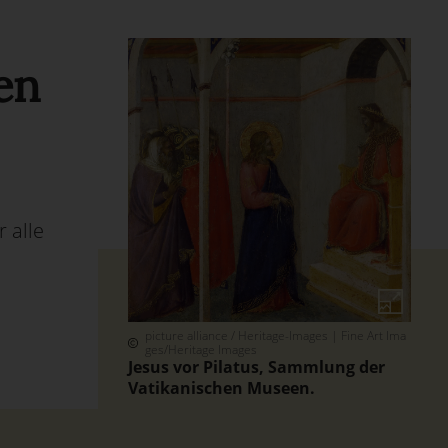
en
 alle
picture alliance / Heritage-Images | Fine Art Ima
ges/Heritage Images
Jesus vor Pilatus, Sammlung der
Vatikanischen Museen.