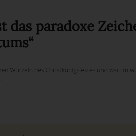
st das paradoxe Zeich
tums“
hen Wurzeln des Christkönigsfestes und warum wir
.