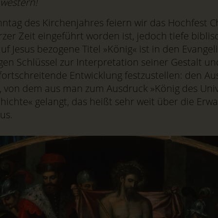
western!
ntag des Kirchenjahres feiern wir das Hochfest Chr
urzer Zeit eingeführt worden ist, jedoch tiefe bibl
uf Jesus bezogene Titel »König« ist in den Evangel
gen Schlüssel zur Interpretation seiner Gestalt u
 fortschreitende Entwicklung festzustellen: den Au
ls«, von dem aus man zum Ausdruck »König des Uni
ichte« gelangt, das heißt sehr weit über die Erw
us.