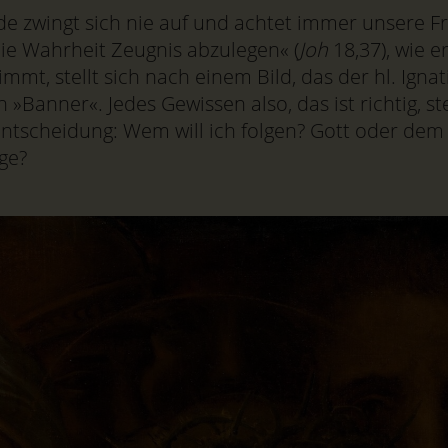
e zwingt sich nie auf und achtet immer unsere Frei
e Wahrheit Zeugnis abzulegen« (
Joh
18,37), wie er
mmt, stellt sich nach einem Bild, das der hl. Igna
 »Banner«. Jedes Gewissen also, das ist richtig, st
Entscheidung: Wem will ich folgen? Gott oder dem
ge?